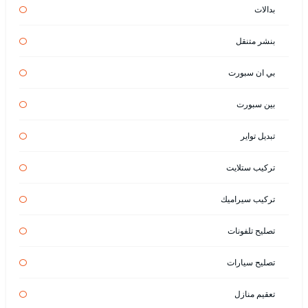
بدالات
بنشر متنقل
بي ان سبورت
بين سبورت
تبديل تواير
تركيب ستلايت
تركيب سيراميك
تصليح تلفونات
تصليح سيارات
تعقيم منازل