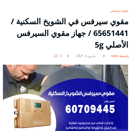
مقوي سيرفس
مقوي سيرفس في الشويخ السكنية /
65651441 / جهاز مقوي السيرفس
الأصلي 5g
بواسطة rwan
مارس 5, 2021
0