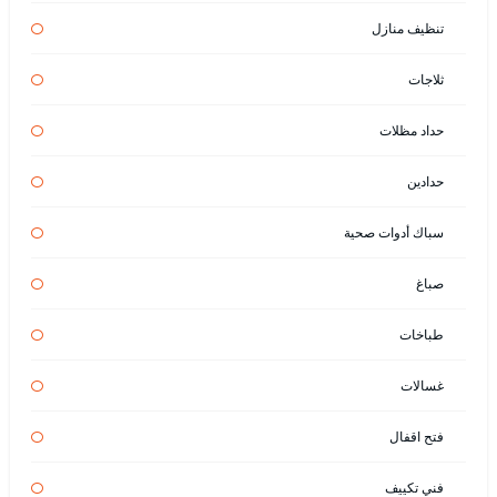
تنظيف منازل
ثلاجات
حداد مظلات
حدادين
سباك أدوات صحية
صباغ
طباخات
غسالات
فتح اقفال
فني تكييف