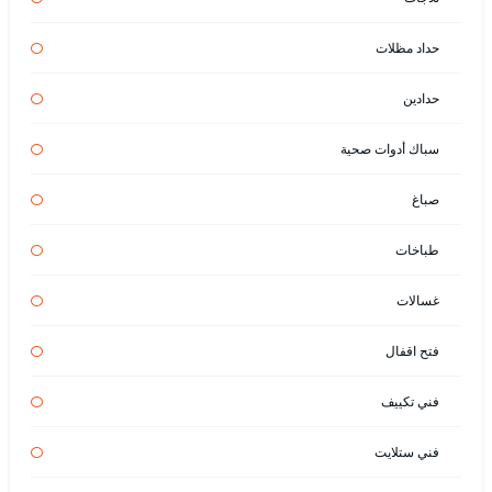
حداد مظلات
حدادين
سباك أدوات صحية
صباغ
طباخات
غسالات
فتح اقفال
فني تكييف
فني ستلايت