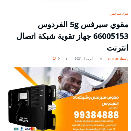
مقوي سيرفس
مقوي سيرفس 5g الفردوس
66005153 جهاز تقوية شبكة اتصال
انترنت
بواسطة ammar
أبريل 1, 2021
0