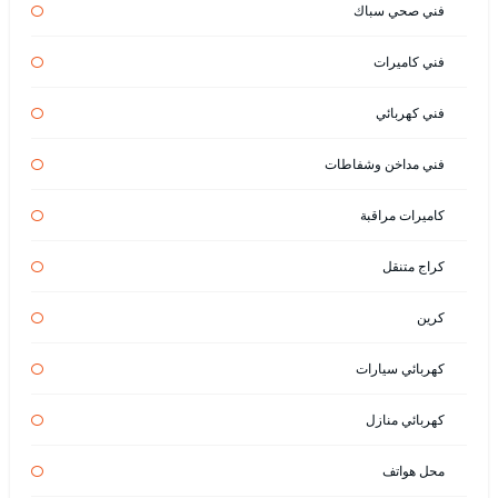
فني صحي سباك
فني كاميرات
فني كهربائي
فني مداخن وشفاطات
كاميرات مراقبة
كراج متنقل
كرين
كهربائي سيارات
كهربائي منازل
محل هواتف