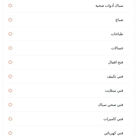
سباك أدوات صحية
صباغ
طباخات
غسالات
فتح اقفال
فني تكييف
فني ستلايت
فني صحي سباك
فني كاميرات
فني كهربائي