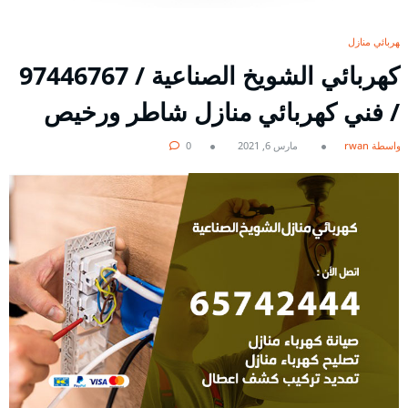
كهربائي منازل
كهربائي الشويخ الصناعية / 97446767
/ فني كهربائي منازل شاطر ورخيص
بواسطة rwan
مارس 6, 2021
0