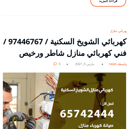
قراءة المزيد
كهربائي منازل
كهربائي الشويخ السكنية / 97446767 /
فني كهربائي منازل شاطر ورخيص
بواسطة rwan
مارس 5, 2021
0