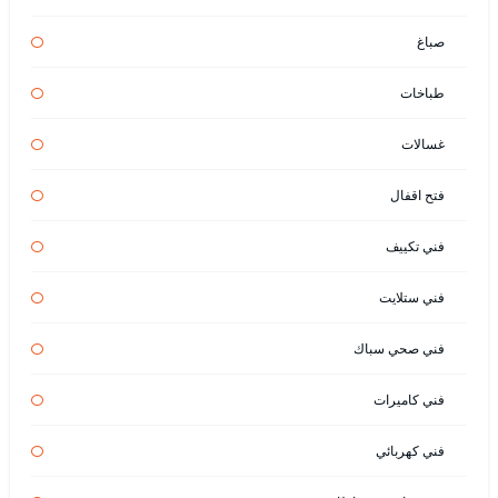
صباغ
طباخات
غسالات
فتح اقفال
فني تكييف
فني ستلايت
فني صحي سباك
فني كاميرات
فني كهربائي