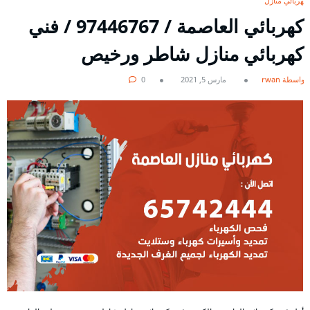
كهربائي منازل
كهربائي العاصمة / 97446767 / فني
كهربائي منازل شاطر ورخيص
بواسطة rwan
مارس 5, 2021
0