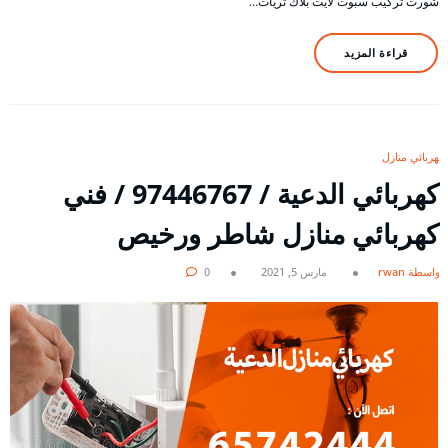
شورت تركيب سبوت لايت بلاك ثريات…
قراءة المزيد
كهربائي منازل
كهربائي الدعية / 97446767 / فني
كهربائي منازل شاطر ورخيص
بواسطة rwan
مارس 5, 2021
0