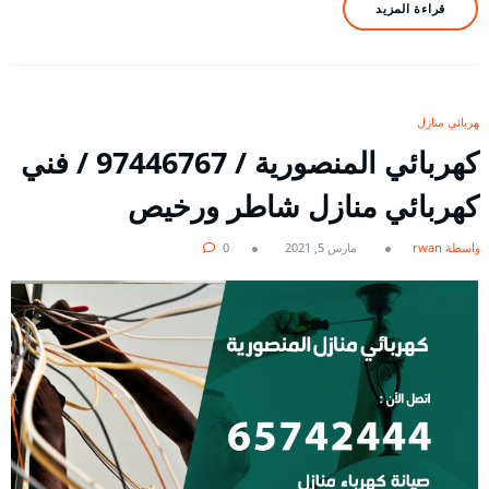
قراءة المزيد
كهربائي منازل
كهربائي المنصورية / 97446767 / فني
كهربائي منازل شاطر ورخيص
بواسطة rwan
مارس 5, 2021
0