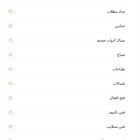
حداد مظلات
حدادين
سباك أدوات صحية
صباغ
طباخات
غسالات
فتح اقفال
فني تكييف
فني ستلايت