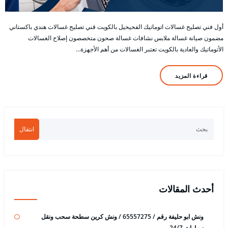
أول فني تصليح غسالات اتوماتيك الفحيحيل بالكويت قني تصليح غسالات هندي باكستاني
مضمون صيانة غسالة ملابس نشافات غسالة صحون متخصصون إصلاح الغسالات
الأتوماتيك والعادية بالكويت تعتبر الغسالات من أهم الأجهزة…
قراءة المزيد
انتقال
أحدث المقالات
ونش ابو حليفة رقم / 65557275 / ونش كرين سطحة سحب ونقل
سيارات 24/7