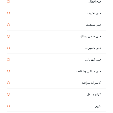
فتح اقفال
فني تكييف
فني ستلايت
فني صحي سباك
فني كاميرات
فني كهربائي
فني مداخن وشفاطات
كاميرات مراقبة
كراج متنقل
كرين