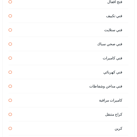
فتح اقفال
فني تكييف
فني ستلايت
فني صحي سباك
فني كاميرات
فني كهربائي
فني مداخن وشفاطات
كاميرات مراقبة
كراج متنقل
كرين