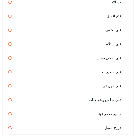
غسالات
فتح اقفال
فني تكييف
فني ستلايت
فني صحي سباك
فني كاميرات
فني كهربائي
فني مداخن وشفاطات
كاميرات مراقبة
كراج متنقل