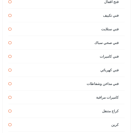
فتح اقفال
فني تكييف
فني ستلايت
فني صحي سباك
فني كاميرات
فني كهربائي
فني مداخن وشفاطات
كاميرات مراقبة
كراج متنقل
كرين