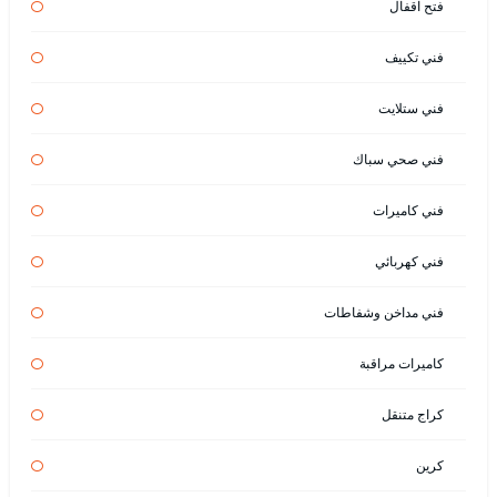
فتح اقفال
فني تكييف
فني ستلايت
فني صحي سباك
فني كاميرات
فني كهربائي
فني مداخن وشفاطات
كاميرات مراقبة
كراج متنقل
كرين