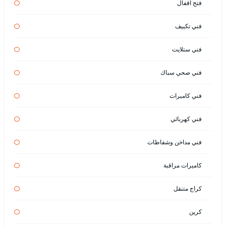
فتح اقفال
فني تكييف
فني ستلايت
فني صحي سباك
فني كاميرات
فني كهربائي
فني مداخن وشفاطات
كاميرات مراقبة
كراج متنقل
كرين