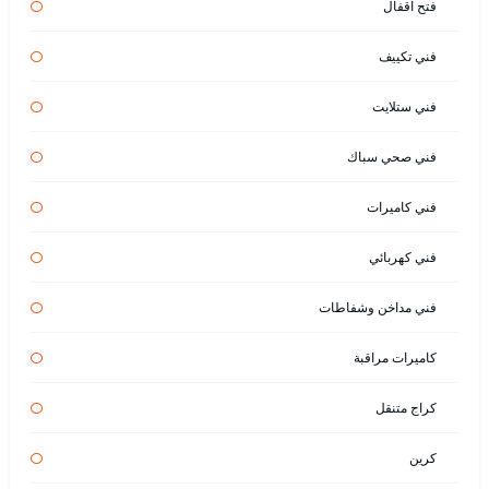
فتح اقفال
فني تكييف
فني ستلايت
فني صحي سباك
فني كاميرات
فني كهربائي
فني مداخن وشفاطات
كاميرات مراقبة
كراج متنقل
كرين