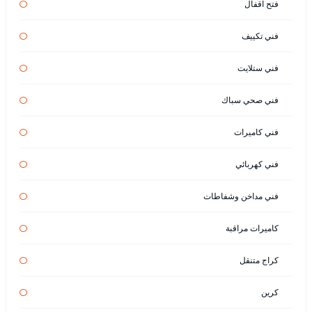
فتح اقفال
فني تكييف
فني ستلايت
فني صحي سباك
فني كاميرات
فني كهربائي
فني مداخن وشفاطات
كاميرات مراقبة
كراج متنقل
كرين