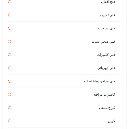
فتح اقفال
فني تكييف
فني ستلايت
فني صحي سباك
فني كاميرات
فني كهربائي
فني مداخن وشفاطات
كاميرات مراقبة
كراج متنقل
كرين