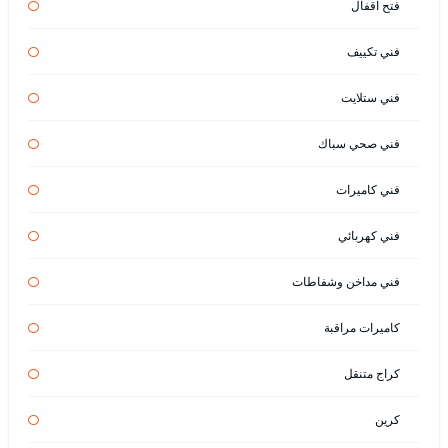
فتح اقفال
فني تكييف
فني ستلايت
فني صحي سباك
فني كاميرات
فني كهربائي
فني مداخن وشفاطات
كاميرات مراقبة
كراج متنقل
كرين