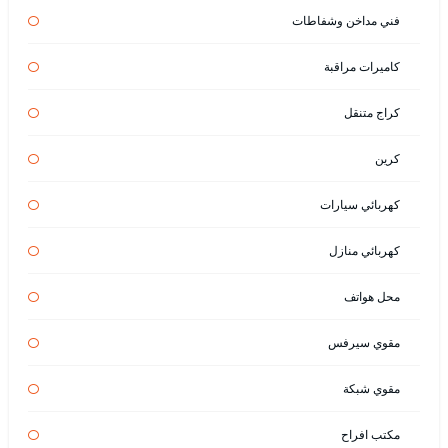
فني مداخن وشفاطات
كاميرات مراقبة
كراج متنقل
كرين
كهربائي سيارات
كهربائي منازل
محل هواتف
مقوي سيرفس
مقوي شبكة
مكتب افراح