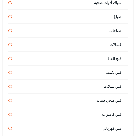
سباك أدوات صحية
صباغ
طباخات
غسالات
فتح اقفال
فني تكييف
فني ستلايت
فني صحي سباك
فني كاميرات
فني كهربائي