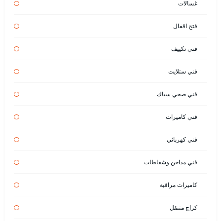
غسالات
فتح اقفال
فني تكييف
فني ستلايت
فني صحي سباك
فني كاميرات
فني كهربائي
فني مداخن وشفاطات
كاميرات مراقبة
كراج متنقل