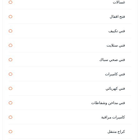
غسالات
فتح اقفال
فني تكييف
فني ستلايت
فني صحي سباك
فني كاميرات
فني كهربائي
فني مداخن وشفاطات
كاميرات مراقبة
كراج متنقل