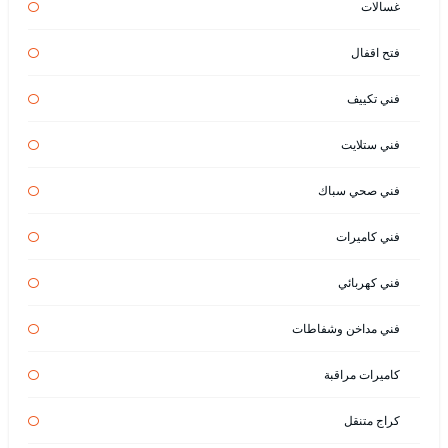
غسالات
فتح اقفال
فني تكييف
فني ستلايت
فني صحي سباك
فني كاميرات
فني كهربائي
فني مداخن وشفاطات
كاميرات مراقبة
كراج متنقل