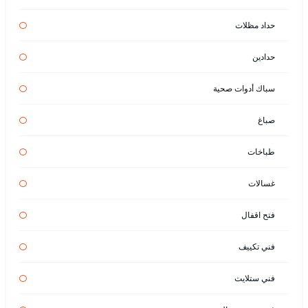
حداد مظلات
حدادين
سباك أدوات صحية
صباغ
طباخات
غسالات
فتح اقفال
فني تكييف
فني ستلايت