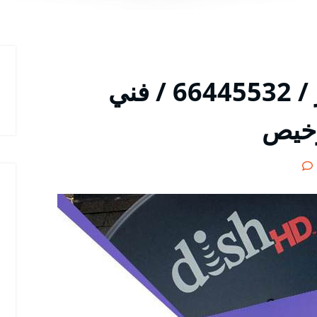
فني تركيب ستلايت البر / 66445532 / فني
رخيص