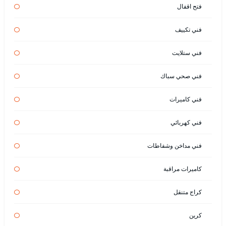
فتح اقفال
فني تكييف
فني ستلايت
فني صحي سباك
فني كاميرات
فني كهربائي
فني مداخن وشفاطات
كاميرات مراقبة
كراج متنقل
كرين