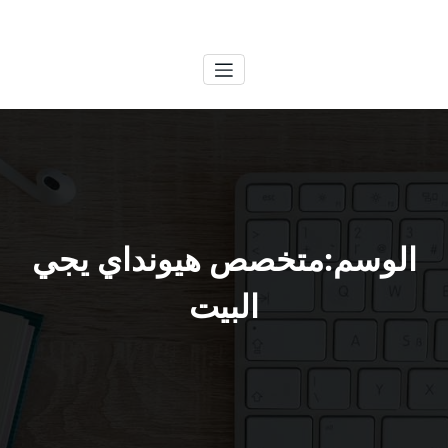
لتجاوز
الكويتية
خدمات وظائف بالكويت
لى
لمحتوى
الوسم:متخصص هيونداي يجي
البيت