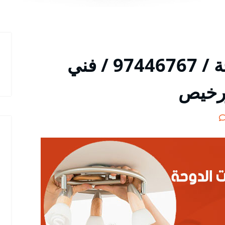
كهربائي شاليهات الدوحة / 97446767 / فني
ورخيص