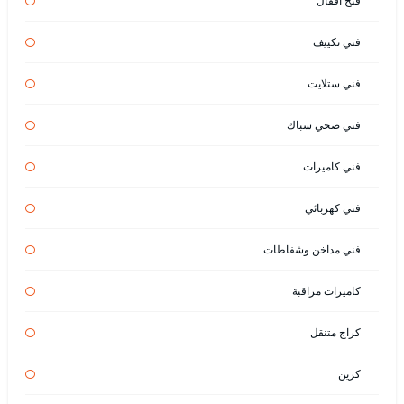
فتح اقفال
فني تكييف
فني ستلايت
فني صحي سباك
فني كاميرات
فني كهربائي
فني مداخن وشفاطات
كاميرات مراقبة
كراج متنقل
كرين