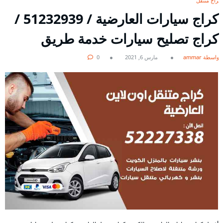
كراج متنقل
كراج سيارات العارضية / 51232939‬ /
كراج تصليح سيارات خدمة طريق
بواسطة ammar
مارس 6, 2021
0