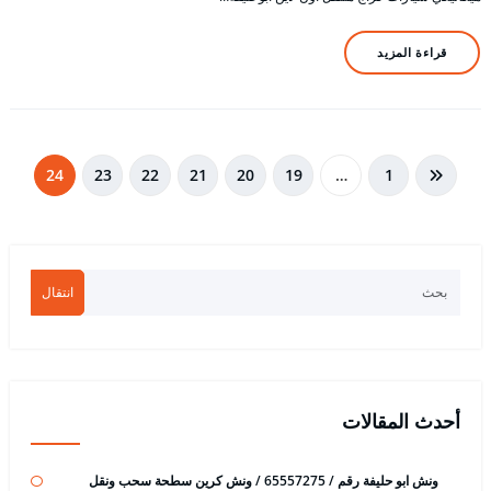
قراءة المزيد
تعدد
24
23
22
21
20
19
…
1
صفحات
المقالات
انتقال
أحدث المقالات
ونش ابو حليفة رقم / 65557275 / ونش كرين سطحة سحب ونقل