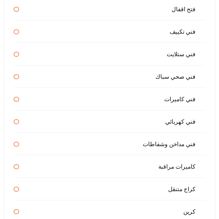
فتح اقفال
فني تكييف
فني ستلايت
فني صحي سباك
فني كاميرات
فني كهربائي
فني مداخن وشفاطات
كاميرات مراقبة
كراج متنقل
كرين