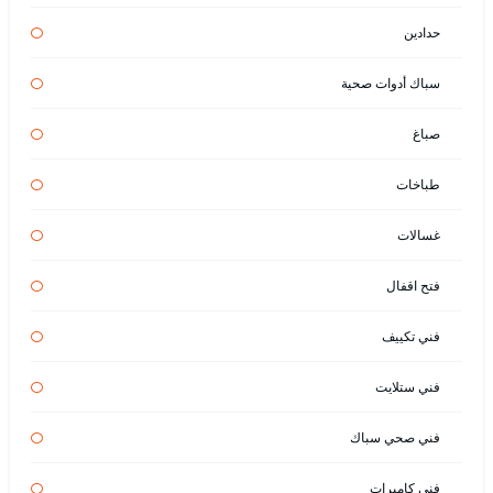
حدادين
سباك أدوات صحية
صباغ
طباخات
غسالات
فتح اقفال
فني تكييف
فني ستلايت
فني صحي سباك
فني كاميرات