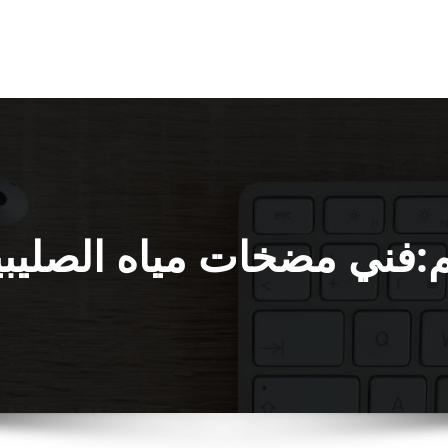
:فني مضخات مياه الصليب