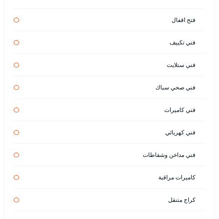
فتح اقفال
فني تكييف
فني ستلايت
فني صحي سباك
فني كاميرات
فني كهربائي
فني مداخن وشفاطات
كاميرات مراقبة
كراج متنقل