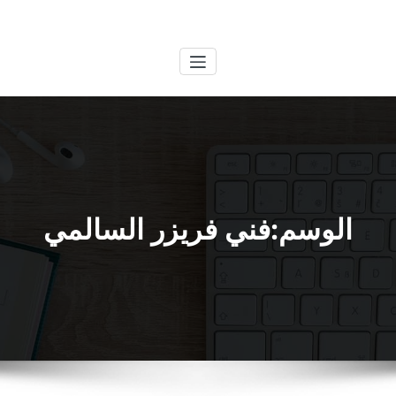
لتجاوز
الكويتية
خدمات وظائف بالكويت
لى
لمحتوى
الوسم:فني فريزر السالمي