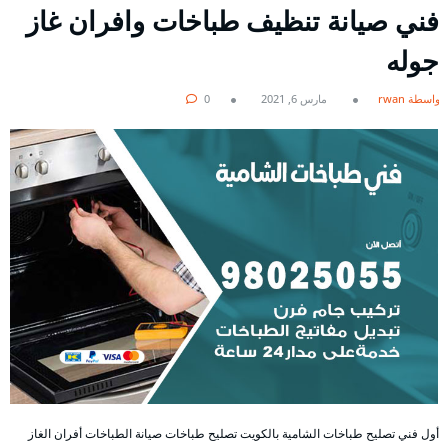
فني صيانة تنظيف طباخات وافران غاز
جوله
بواسطة rwan
مارس 6, 2021
0
أول فني تصليح طباخات الشامية بالكويت تصليح طباخات صيانة الطباخات أفران الغاز