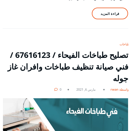
قراءة المزيد
طباخات
تصليح طباخات الفيحاء / 67616123 /
فني صيانة تنظيف طباخات وافران غاز
جوله
بواسطة rwan
مارس 6, 2021
0