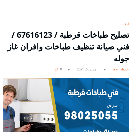
طباخات
تصليح طباخات قرطبة / 67616123 /
فني صيانة تنظيف طباخات وافران غاز
جوله
بواسطة rwan
مارس 6, 2021
0