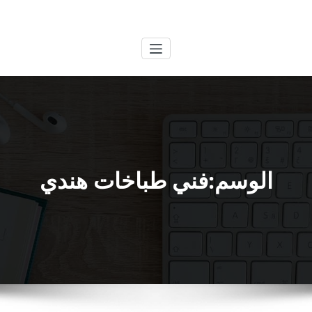
لتجاوز
الكويتية
خدمات وظائف بالكويت
لى
لمحتوى
الوسم:فني طباخات هندي