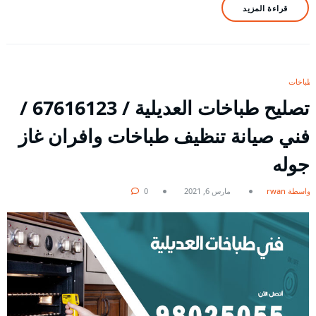
قراءة المزيد
طباخات
تصليح طباخات العديلية / 67616123 /
فني صيانة تنظيف طباخات وافران غاز
جوله
بواسطة rwan
مارس 6, 2021
0