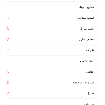
تصليح تلفونات
تصليح سيارات
تعقيم منازل
تنظيف منازل
ثلاجات
حداد مظلات
حدادين
سباك أدوات صحية
صباغ
طباخات