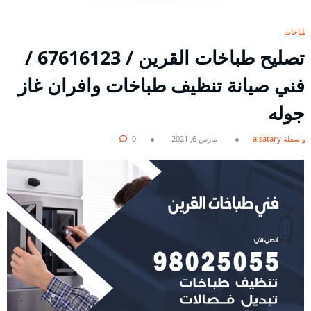
طباخات
تصليح طباخات القرين / 67616123 /
فني صيانة تنظيف طباخات وافران غاز
جوله
بواسطة alsatary
مارس 6, 2021
0