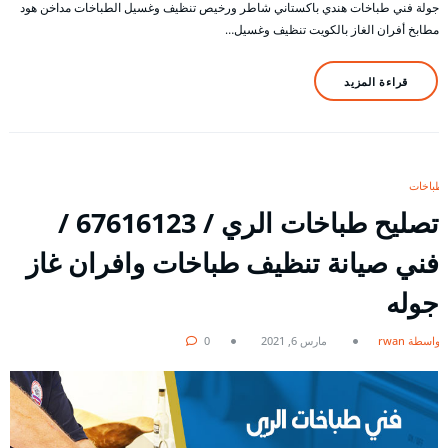
جولة فني طباخات هندي باكستاني شاطر ورخيص تنظيف وغسيل الطباخات مداخن هود
مطابخ أفران الغاز بالكويت تنظيف وغسيل…
قراءة المزيد
طباخات
تصليح طباخات الري / 67616123 /
فني صيانة تنظيف طباخات وافران غاز
جوله
بواسطة rwan
مارس 6, 2021
0