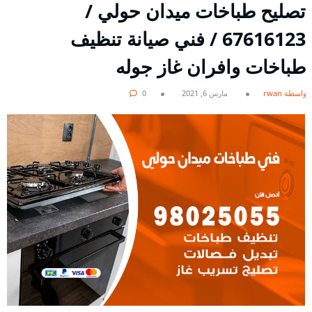
تصليح طباخات ميدان حولي /
67616123 / فني صيانة تنظيف
طباخات وافران غاز جوله
بواسطة rwan
مارس 6, 2021
0