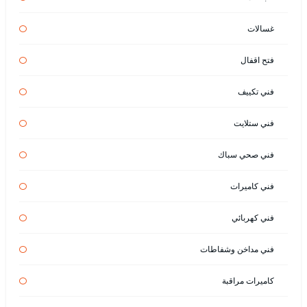
غسالات
فتح اقفال
فني تكييف
فني ستلايت
فني صحي سباك
فني كاميرات
فني كهربائي
فني مداخن وشفاطات
كاميرات مراقبة