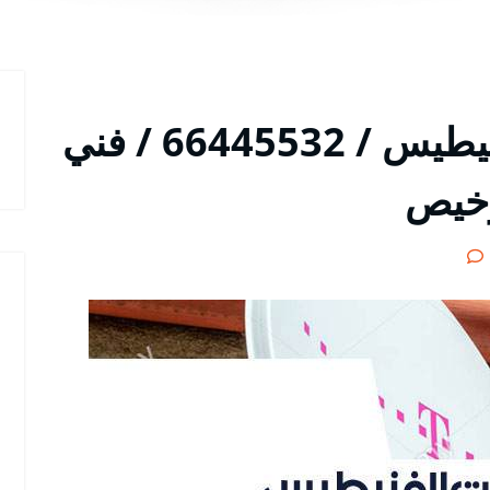
فني تركيب ستلايت الفنيطيس / 66445532 / فني
رخيص