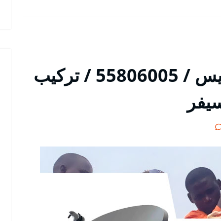
فني ستلايت في الفنيطيس / 55806005 / تركيب
سيفر