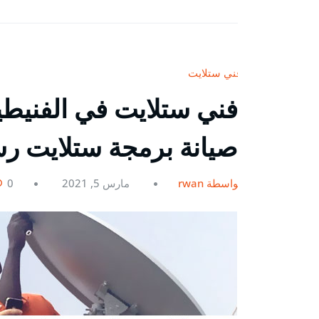
فني ستلايت
صيانة برمجة ستلايت ر
بواسطة rwan
مارس 5, 2021
0