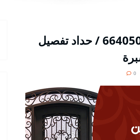
معلم حداد القرين / 66405051 / حداد تفصيل
برة
0