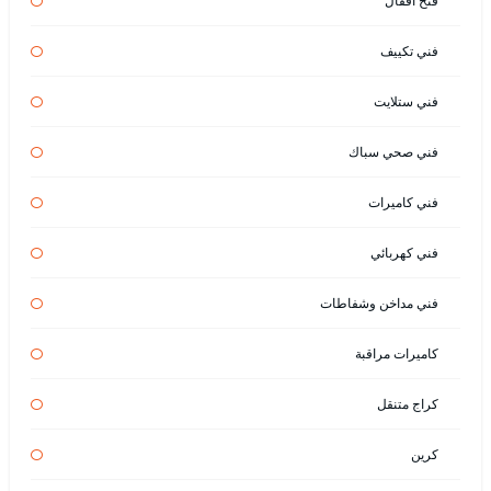
فتح اقفال
فني تكييف
فني ستلايت
فني صحي سباك
فني كاميرات
فني كهربائي
فني مداخن وشفاطات
كاميرات مراقبة
كراج متنقل
كرين