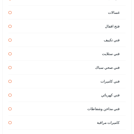
غسالات
فتح اقفال
فني تكييف
فني ستلايت
فني صحي سباك
فني كاميرات
فني كهربائي
فني مداخن وشفاطات
كاميرات مراقبة