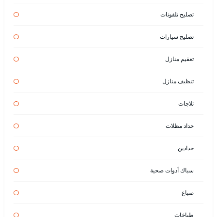
تصليح تلفونات
تصليح سيارات
تعقيم منازل
تنظيف منازل
ثلاجات
حداد مظلات
حدادين
سباك أدوات صحية
صباغ
طباخات