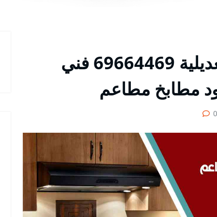
شركة تركيب مداخن العديلية 69664469 فني
د مطابخ مطاعم