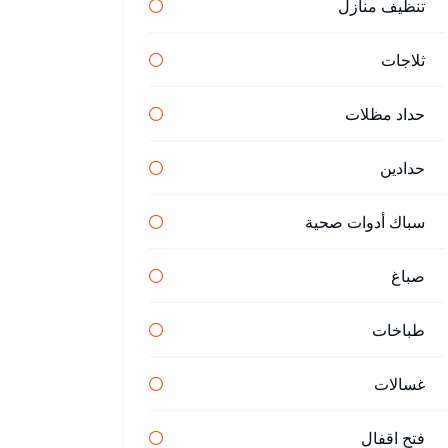
تنظيف منازل
ثلاجات
حداد مظلات
حدادين
سباك أدوات صحية
صباغ
طباخات
غسالات
فتح اقفال