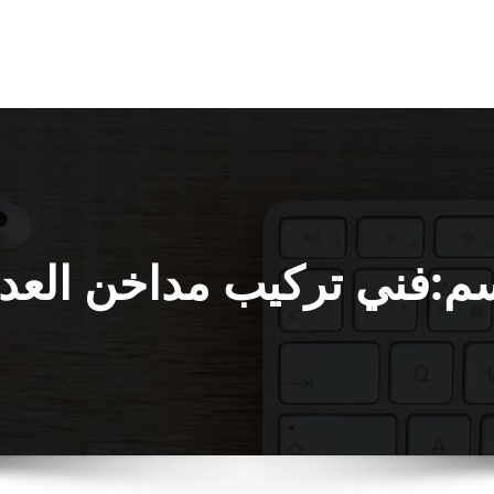
م:فني تركيب مداخن العدي