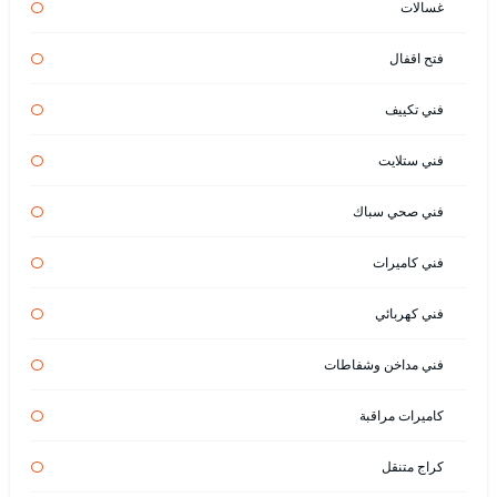
غسالات
فتح اقفال
فني تكييف
فني ستلايت
فني صحي سباك
فني كاميرات
فني كهربائي
فني مداخن وشفاطات
كاميرات مراقبة
كراج متنقل