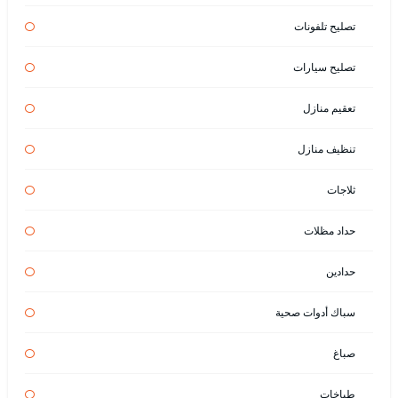
تصليح تلفونات
تصليح سيارات
تعقيم منازل
تنظيف منازل
ثلاجات
حداد مظلات
حدادين
سباك أدوات صحية
صباغ
طباخات