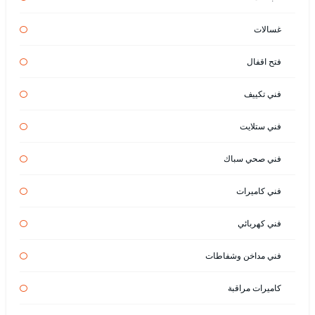
غسالات
فتح اقفال
فني تكييف
فني ستلايت
فني صحي سباك
فني كاميرات
فني كهربائي
فني مداخن وشفاطات
كاميرات مراقبة