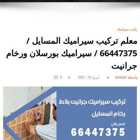
تركيب سيراميك
معلم تركيب سيراميك المسايل /
66447375 / سيراميك بورسلان ورخام
جرانيت
بواسطة ammar
أبريل 16, 2021
0