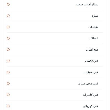
سباك أدوات صحية
صباغ
طباخات
غسالات
فتح اقفال
فني تكييف
فني ستلايت
فني صحي سباك
فني كاميرات
فني كهربائي