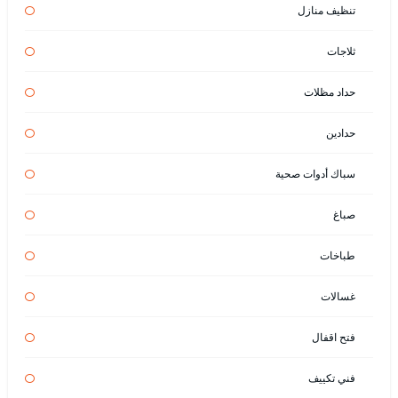
تنظيف منازل
ثلاجات
حداد مظلات
حدادين
سباك أدوات صحية
صباغ
طباخات
غسالات
فتح اقفال
فني تكييف