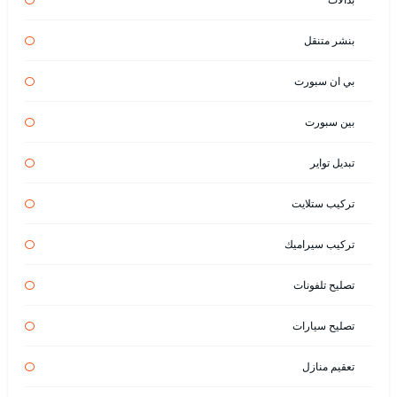
بنشر متنقل
بي ان سبورت
بين سبورت
تبديل تواير
تركيب ستلايت
تركيب سيراميك
تصليح تلفونات
تصليح سيارات
تعقيم منازل