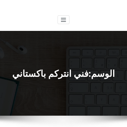
لتجاوز
الكويتية
خدمات وظائف بالكويت
لى
لمحتوى
الوسم:فني انتركم باكستاني