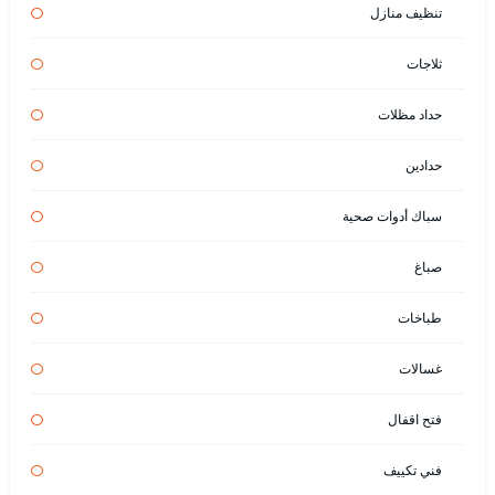
تنظيف منازل
ثلاجات
حداد مظلات
حدادين
سباك أدوات صحية
صباغ
طباخات
غسالات
فتح اقفال
فني تكييف