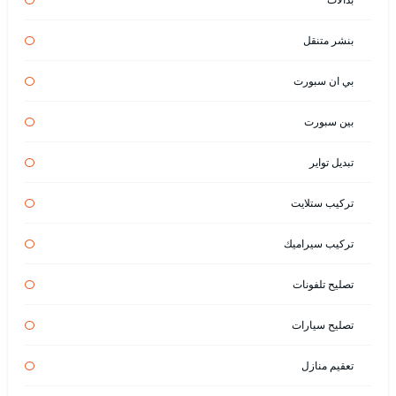
بنشر متنقل
بي ان سبورت
بين سبورت
تبديل تواير
تركيب ستلايت
تركيب سيراميك
تصليح تلفونات
تصليح سيارات
تعقيم منازل