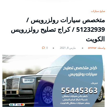
تصليح سيارات
متخصص سيارات رولزرويس /
51232939‬ / كراج تصليح رولزرويس
الكويت
بواسطة ammar
مارس 8, 2021
0