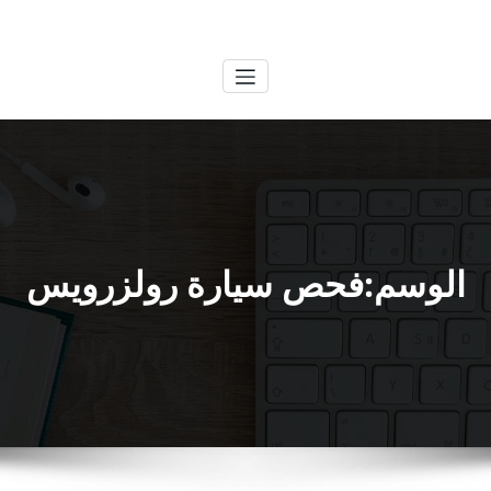
لتجاوز
الكويتية
خدمات وظائف بالكويت
لى
لمحتوى
الوسم:فحص سيارة رولزرويس