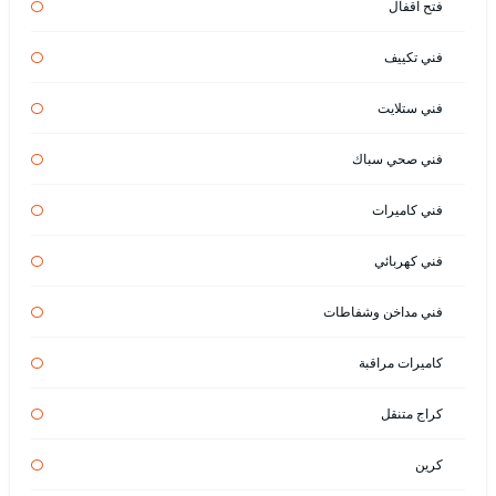
فتح اقفال
فني تكييف
فني ستلايت
فني صحي سباك
فني كاميرات
فني كهربائي
فني مداخن وشفاطات
كاميرات مراقبة
كراج متنقل
كرين