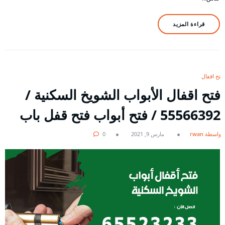
قراءة المزيد
فتح اقفال
فتح اقفال الأبواب الشويخ السكنية /
55566392 / فتح أبواب فتح قفل باب
بواسطة rwan
مارس 9, 2021
0