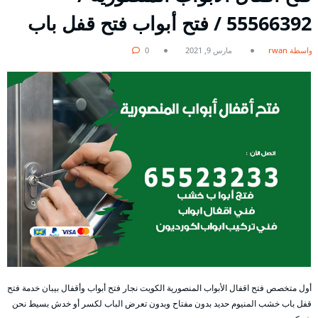
55566392 / فتح أبواب فتح قفل باب
بواسطة rwan
مارس 9, 2021
0
أول متخصص فتح اقفال الأبواب المنصورية الكويت نجار فتح أبواب وأقفال بيبان خدمة فتح
قفل باب خشب المنيوم حديد بدون مفتاح وبدون تعرض الباب لكسر أو خدش بسيط نحن