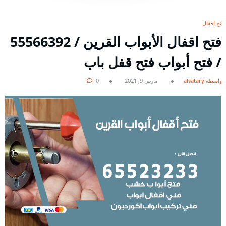
فتح اقفال
فتح اقفال الأبواب القرين / 55566392
/ فتح أبواب فتح قفل باب
بواسطة alsatary
مارس 9, 2021
0