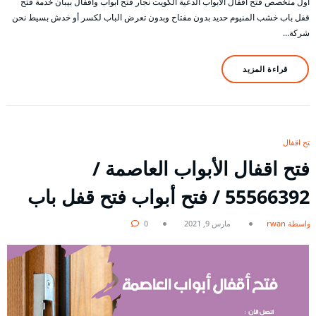
أول متخصص فتح اقفال الأبواب الدعية الكويت نجار فتح أبواب وأقفال بيبان خدمة فتح
قفل باب خشب المنيوم حديد بدون مفتاح وبدون تعرض الباب لكسر أو خدش بسيط نحن
شركة…
قراءة المزيد
فتح اقفال
فتح اقفال الأبواب العاصمة /
55566392 / فتح أبواب فتح قفل باب
بواسطة rwan
مارس 9, 2021
0