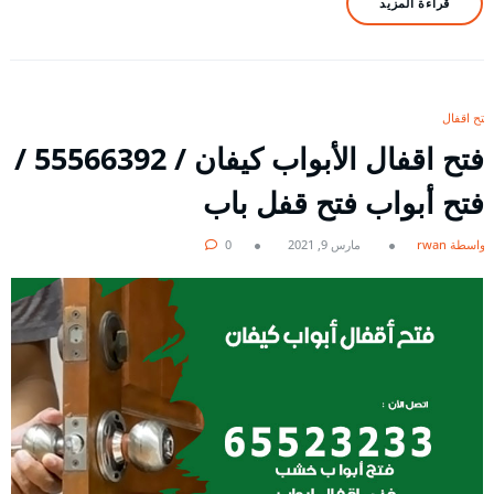
قراءة المزيد
فتح اقفال
فتح اقفال الأبواب كيفان / 55566392 /
فتح أبواب فتح قفل باب
بواسطة rwan
مارس 9, 2021
0