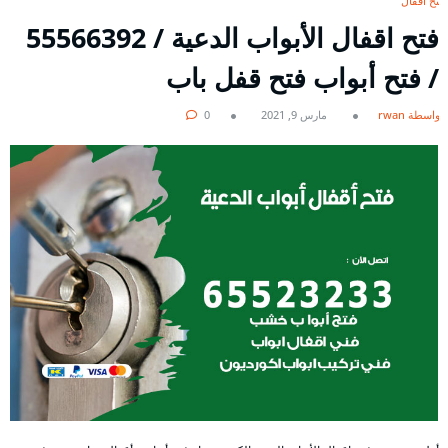
فتح اقفال
فتح اقفال الأبواب الدعية / 55566392
/ فتح أبواب فتح قفل باب
بواسطة rwan
مارس 9, 2021
0