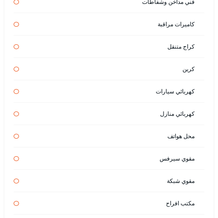
فني مداخن وشفاطات
كاميرات مراقبة
كراج متنقل
كرين
كهربائي سيارات
كهربائي منازل
محل هواتف
مقوي سيرفس
مقوي شبكة
مكتب افراح