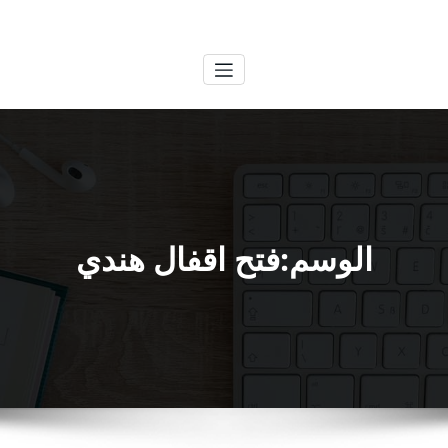
لتجاوز
الكويتية
خدمات وظائف بالكويت
لى
لمحتوى
الوسم:فتح اقفال هندي