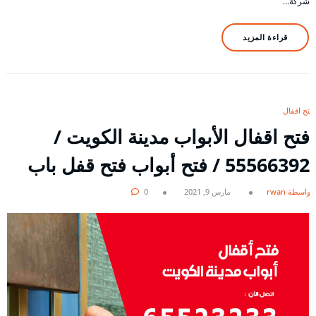
شركة…
قراءة المزيد
فتح اقفال
فتح اقفال الأبواب مدينة الكويت /
55566392 / فتح أبواب فتح قفل باب
بواسطة rwan
مارس 9, 2021
0