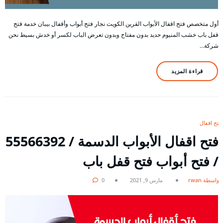
أول متخصص فتح اقفال الأبواب القرين الكويت نجار فتح أبواب وأقفال بيبان خدمة فتح
قفل باب خشب المنيوم حديد بدون مفتاح وبدون تعرض الباب لكسر أو خدش بسيط نحن
شركة…
قراءة المزيد
فتح اقفال
فتح اقفال الأبواب الدسمة / 55566392
/ فتح أبواب فتح قفل باب
بواسطة rwan
مارس 9, 2021
0