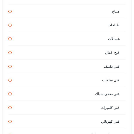
صباغ
طباخات
غسالات
فتح اقفال
فني تكييف
فني ستلايت
فني صحي سباك
فني كاميرات
فني كهربائي