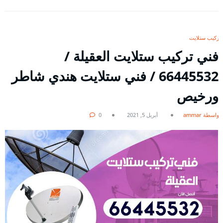
تركيب ستلايت
فني تركيب ستلايت العقيلة /
66445532 / فني ستلايت هندي شاطر
ورخيص
بواسطة ammar
أبريل 5, 2021
0