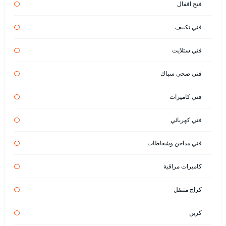
فتح اقفال
فني تكييف
فني ستلايت
فني صحي سباك
فني كاميرات
فني كهربائي
فني مداخن وشفاطات
كاميرات مراقبة
كراج متنقل
كرين