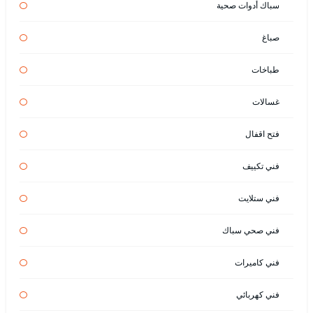
سباك أدوات صحية
صباغ
طباخات
غسالات
فتح اقفال
فني تكييف
فني ستلايت
فني صحي سباك
فني كاميرات
فني كهربائي