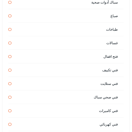
سباك أدوات صحية
صباغ
طباخات
غسالات
فتح اقفال
فني تكييف
فني ستلايت
فني صحي سباك
فني كاميرات
فني كهربائي