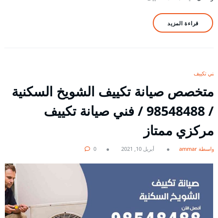
قراءة المزيد
فني تكييف
متخصص صيانة تكييف الشويخ السكنية
/ 98548488 / فني صيانة تكييف
مركزي ممتاز
بواسطة ammar
أبريل 10, 2021
0