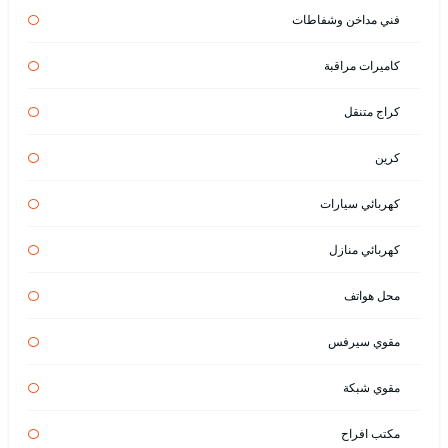
فني مداخن وشفاطات
كاميرات مراقبة
كراج متنقل
كرين
كهربائي سيارات
كهربائي منازل
محل هواتف
مقوي سيرفس
مقوي شبكة
مكتب افراح