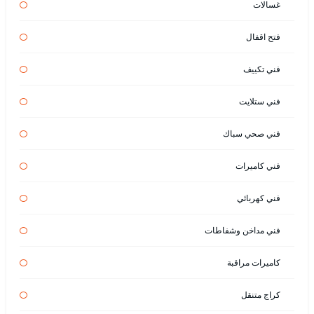
غسالات
فتح اقفال
فني تكييف
فني ستلايت
فني صحي سباك
فني كاميرات
فني كهربائي
فني مداخن وشفاطات
كاميرات مراقبة
كراج متنقل