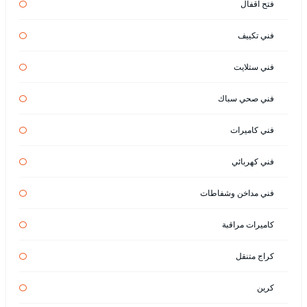
فتح اقفال
فني تكييف
فني ستلايت
فني صحي سباك
فني كاميرات
فني كهربائي
فني مداخن وشفاطات
كاميرات مراقبة
كراج متنقل
كرين