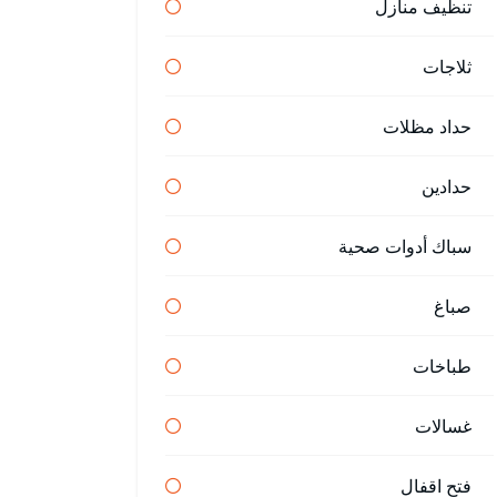
تنظيف منازل
ثلاجات
حداد مظلات
حدادين
سباك أدوات صحية
صباغ
طباخات
غسالات
فتح اقفال