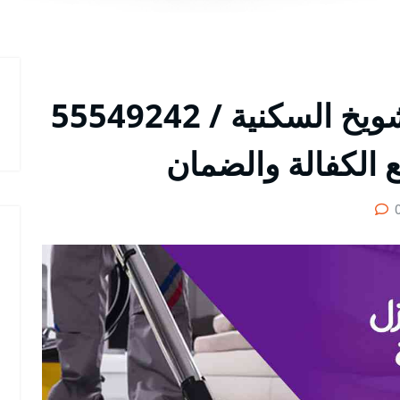
شركة تنظيف منازل الشويخ السكنية / 55549242
 الكفالة والضمان