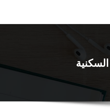
لسكنية