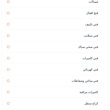
غسالات
فتح اقفال
فني تكييف
فني ستلايت
فني صحي سباك
فني كاميرات
فني كهربائي
فني مداخن وشفاطات
كاميرات مراقبة
كراج متنقل