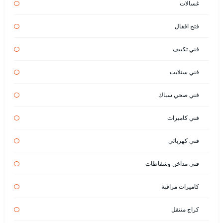
غسالات
فتح اقفال
فني تكييف
فني ستلايت
فني صحي سباك
فني كاميرات
فني كهربائي
فني مداخن وشفاطات
كاميرات مراقبة
كراج متنقل