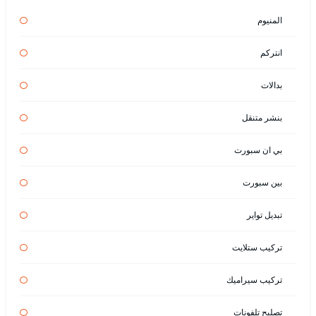
المنيوم
انتركم
بدالات
بنشر متنقل
بي ان سبورت
بين سبورت
تبديل تواير
تركيب ستلايت
تركيب سيراميك
تصليح تلفونات