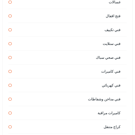
غسالات
فتح اقفال
فني تكييف
فني ستلايت
فني صحي سباك
فني كاميرات
فني كهربائي
فني مداخن وشفاطات
كاميرات مراقبة
كراج متنقل